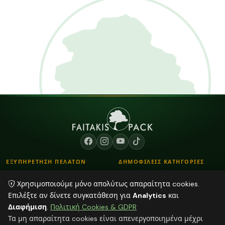
ΕΞΥΠΗΡΕΤΗΣΗ ΠΕΛΑΤΩΝ
ΔΗΜΟΦΙΛΕΙΣ ΚΑΤΗΓΟΡΙΕΣ
Επικοινωνία
Λουλούδια - Βάζα
Χρησιμοποιούμε μόνο απολύτως απαραίτητα cookies.
Τρόποι Παραγγελίας
Κορδόνια
Επιλέξτε αν δίνετε συγκατάθεση για
Analytics
και
Τρόποι Αποστολής & Πληρωμής
Αποξηραμένα φυτά
Διαφήμιση
.
Πολιτική Cookies & GDPR
Blog
Plexiglass Διακοσμητικά
Τα μη απαραίτητα cookies είναι απενεργοποιημένα μέχρι