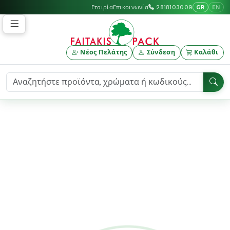
GR
EN
Εταιρία
Επικοινωνία
2818103009
Νέος Πελάτης
Σύνδεση
Καλάθι