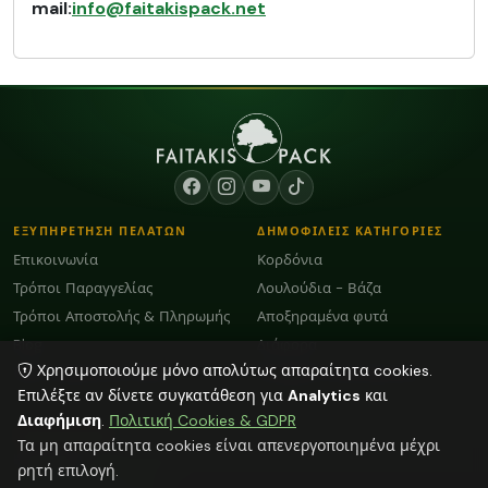
mail:
info@faitakispack.net
ΕΞΥΠΗΡΕΤΗΣΗ ΠΕΛΑΤΩΝ
ΔΗΜΟΦΙΛΕΙΣ ΚΑΤΗΓΟΡΙΕΣ
Επικοινωνία
Κορδόνια
Τρόποι Παραγγελίας
Λουλούδια - Βάζα
Τρόποι Αποστολής & Πληρωμής
Αποξηραμένα φυτά
Blog
Διάφορα
Χρησιμοποιούμε μόνο απολύτως απαραίτητα cookies.
Όροι Χρήσης και GDPR
Plexiglass Διακοσμητικά
Επιλέξτε αν δίνετε συγκατάθεση για
Analytics
και
Διαφήμιση
.
Πολιτική Cookies & GDPR
ΕΠΙΚΟΙΝΩΝΙΑ
Τα μη απαραίτητα cookies είναι απενεργοποιημένα μέχρι
ΗΡΑΚΛΕΙΟ:
2818103009
ρητή επιλογή.
info@faitakispack.net