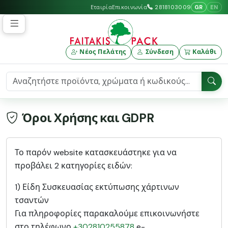
GR
EN
Εταιρία
Επικοινωνία
2818103009
Νέος Πελάτης
Σύνδεση
Καλάθι
Όροι Χρήσης και GDPR
Το παρόν website κατασκευάστηκε για να
προβάλει 2 κατηγορίες ειδών:
1) Είδη Συσκευασίας εκτύπωσης χάρτινων
τσαντών
Για πληροφορίες παρακαλούμε επικοινωνήστε
στο τηλέφωνο
+302810255878
e-