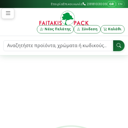
GR
EN
Εταιρία
Επικοινωνία
2818103009
Νέος Πελάτης
Σύνδεση
Καλάθι