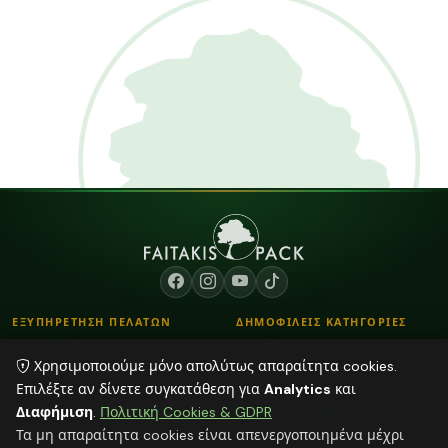
ΕΞΥΠΗΡΕΤΗΣΗ ΠΕΛΑΤΩΝ
ΔΗΜΟΦΙΛΕΙΣ ΚΑΤΗΓΟΡΙΕΣ
Επικοινωνία
Κορδόνια
Χρησιμοποιούμε μόνο απολύτως απαραίτητα cookies.
Τρόποι Παραγγελίας
Λουλούδια - Βάζα
Επιλέξτε αν δίνετε συγκατάθεση για
Analytics
και
Τρόποι Αποστολής & Πληρωμής
Αποξηραμένα φυτά
Διαφήμιση
.
Πολιτική Cookies & GDPR
Blog
Plexiglass Διακοσμητικά
Τα μη απαραίτητα cookies είναι απενεργοποιημένα μέχρι