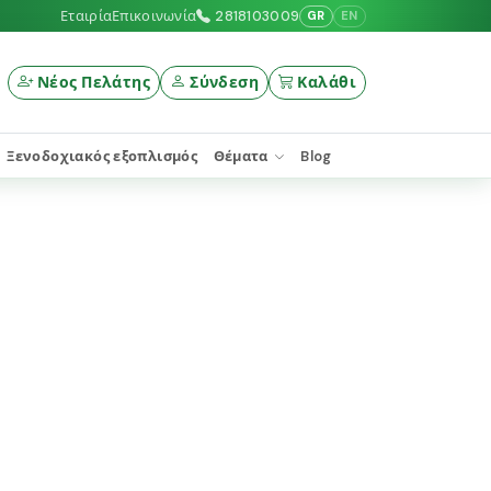
Εταιρία
Επικοινωνία
2818103009
GR
EN
Νέος Πελάτης
Σύνδεση
Καλάθι
Ξενοδοχιακός εξοπλισμός
Θέματα
Blog