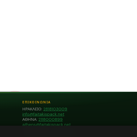
ΕΠΙΚΟΙΝΩΝΙΑ
ΗΡΑΚΛΕΙΟ:
2818103009
info@faitakispack.net
ΑΘΗΝΑ:
2118000899
athens@faitakispack.net
ΘΕΣΣΑΛΟΝΙΚΗ:
2310683980
thessaloniki@faitakispack.net