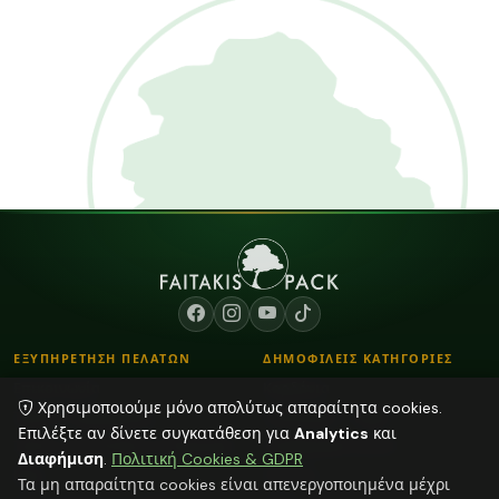
ΕΞΥΠΗΡΕΤΗΣΗ ΠΕΛΑΤΩΝ
ΔΗΜΟΦΙΛΕΙΣ ΚΑΤΗΓΟΡΙΕΣ
Επικοινωνία
Κορδόνια
Χρησιμοποιούμε μόνο απολύτως απαραίτητα cookies.
Τρόποι Παραγγελίας
Λουλούδια - Βάζα
Επιλέξτε αν δίνετε συγκατάθεση για
Analytics
και
Τρόποι Αποστολής & Πληρωμής
Αποξηραμένα φυτά
Διαφήμιση
.
Πολιτική Cookies & GDPR
Blog
Φούντες
Τα μη απαραίτητα cookies είναι απενεργοποιημένα μέχρι