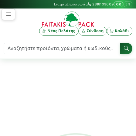
GR
EN
Εταιρία
Επικοινωνία
2818103009
Νέος Πελάτης
Σύνδεση
Καλάθι