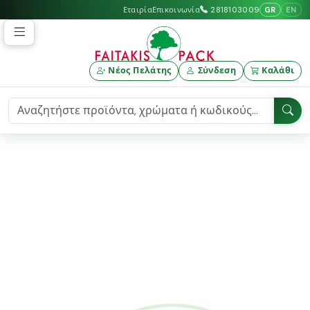
GR
EN
Εταιρία
Επικοινωνία
2818103009
Νέος Πελάτης
Σύνδεση
Καλάθι