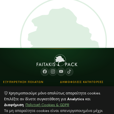
ΕΞΥΠΗΡΕΤΗΣΗ ΠΕΛΑΤΩΝ
ΔΗΜΟΦΙΛΕΙΣ ΚΑΤΗΓΟΡΙΕΣ
Επικοινωνία
Κορδόνια
Χρησιμοποιούμε μόνο απολύτως απαραίτητα cookies.
Τρόποι Παραγγελίας
Λουλούδια - Βάζα
Επιλέξτε αν δίνετε συγκατάθεση για
Analytics
και
Τρόποι Αποστολής & Πληρωμής
Αποξηραμένα φυτά
Διαφήμιση
.
Πολιτική Cookies & GDPR
Blog
Φούντες
Τα μη απαραίτητα cookies είναι απενεργοποιημένα μέχρι