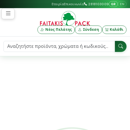
GR
EN
Εταιρία
Επικοινωνία
2818103009
Νέος Πελάτης
Σύνδεση
Καλάθι