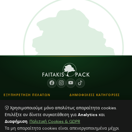
ΕΞΥΠΗΡΕΤΗΣΗ ΠΕΛΑΤΩΝ
ΔΗΜΟΦΙΛΕΙΣ ΚΑΤΗΓΟΡΙΕΣ
Επικοινωνία
Λουλούδια - Βάζα
Χρησιμοποιούμε μόνο απολύτως απαραίτητα cookies.
Τρόποι Παραγγελίας
Κορδόνια
Επιλέξτε αν δίνετε συγκατάθεση για
Analytics
και
Τρόποι Αποστολής & Πληρωμής
Αποξηραμένα φυτά
Διαφήμιση
.
Πολιτική Cookies & GDPR
Blog
Plexiglass Διακοσμητικά
Τα μη απαραίτητα cookies είναι απενεργοποιημένα μέχρι