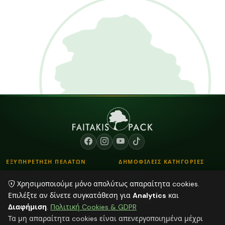
ΕΞΥΠΗΡΕΤΗΣΗ ΠΕΛΑΤΩΝ
ΔΗΜΟΦΙΛΕΙΣ ΚΑΤΗΓΟΡΙΕΣ
Επικοινωνία
Κορδόνια
Χρησιμοποιούμε μόνο απολύτως απαραίτητα cookies.
Τρόποι Παραγγελίας
Λουλούδια - Βάζα
Επιλέξτε αν δίνετε συγκατάθεση για
Analytics
και
Τρόποι Αποστολής & Πληρωμής
Αποξηραμένα φυτά
Διαφήμιση
.
Πολιτική Cookies & GDPR
Blog
Φούντες
Τα μη απαραίτητα cookies είναι απενεργοποιημένα μέχρι