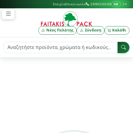
GR
EN
Εταιρία
Επικοινωνία
2818103009
Νέος Πελάτης
Σύνδεση
Καλάθι