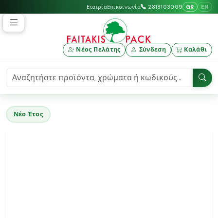
GR
EN
Εταιρία
Επικοινωνία
2818103009
Νέος Πελάτης
Σύνδεση
Καλάθι
Νέο Έτος