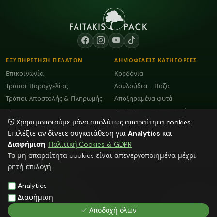
ΕΞΥΠΗΡΕΤΗΣΗ ΠΕΛΑΤΩΝ
ΔΗΜΟΦΙΛΕΙΣ ΚΑΤΗΓΟΡΙΕΣ
Επικοινωνία
Κορδόνια
Τρόποι Παραγγελίας
Λουλούδια - Βάζα
Τρόποι Αποστολής & Πληρωμής
Αποξηραμένα φυτά
Blog
Plexiglass Διακοσμητικά
Χρησιμοποιούμε μόνο απολύτως απαραίτητα cookies.
Όροι Χρήσης και GDPR
Κεριά
Επιλέξτε αν δίνετε συγκατάθεση για
Analytics
και
Διαφήμιση
.
Πολιτική Cookies & GDPR
ΕΠΙΚΟΙΝΩΝΙΑ
Τα μη απαραίτητα cookies είναι απενεργοποιημένα μέχρι
ΗΡΑΚΛΕΙΟ:
2818103009
ρητή επιλογή.
info@faitakispack.net
ΑΘΗΝΑ:
2118000899
Analytics
athens@faitakispack.net
ΘΕΣΣΑΛΟΝΙΚΗ:
2310683980
Διαφήμιση
thessaloniki@faitakispack.net
Αποδοχή όλων