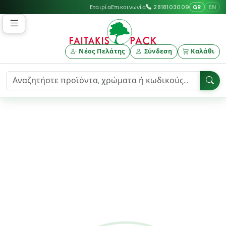
GR
EN
Εταιρία
Επικοινωνία
2818103009
Νέος Πελάτης
Σύνδεση
Καλάθι