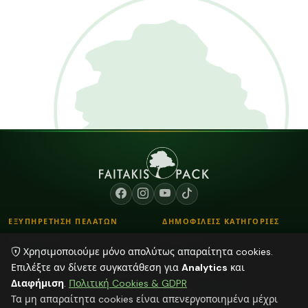
ΕΞΥΠΗΡΕΤΗΣΗ ΠΕΛΑΤΩΝ
ΔΗΜΟΦΙΛΕΙΣ ΚΑΤΗΓΟΡΙΕΣ
Επικοινωνία
Κορδόνια
Χρησιμοποιούμε μόνο απολύτως απαραίτητα cookies.
Τρόποι Παραγγελίας
Λουλούδια - Βάζα
Επιλέξτε αν δίνετε συγκατάθεση για
Analytics
και
Τρόποι Αποστολής & Πληρωμής
Αποξηραμένα φυτά
Διαφήμιση
.
Πολιτική Cookies & GDPR
Blog
Plexiglass Διακοσμητικά
Τα μη απαραίτητα cookies είναι απενεργοποιημένα μέχρι