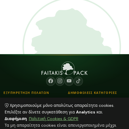
ΕΞΥΠΗΡΕΤΗΣΗ ΠΕΛΑΤΩΝ
ΔΗΜΟΦΙΛΕΙΣ ΚΑΤΗΓΟΡΙΕΣ
Επικοινωνία
Κορδόνια
Χρησιμοποιούμε μόνο απολύτως απαραίτητα cookies.
Τρόποι Παραγγελίας
Λουλούδια - Βάζα
Επιλέξτε αν δίνετε συγκατάθεση για
Analytics
και
Τρόποι Αποστολής & Πληρωμής
Αποξηραμένα φυτά
Διαφήμιση
.
Πολιτική Cookies & GDPR
Blog
Διάφορα
Τα μη απαραίτητα cookies είναι απενεργοποιημένα μέχρι