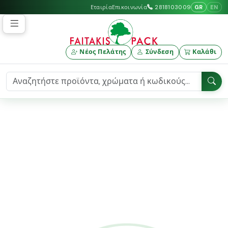
GR
EN
Εταιρία
Επικοινωνία
2818103009
Νέος Πελάτης
Σύνδεση
Καλάθι