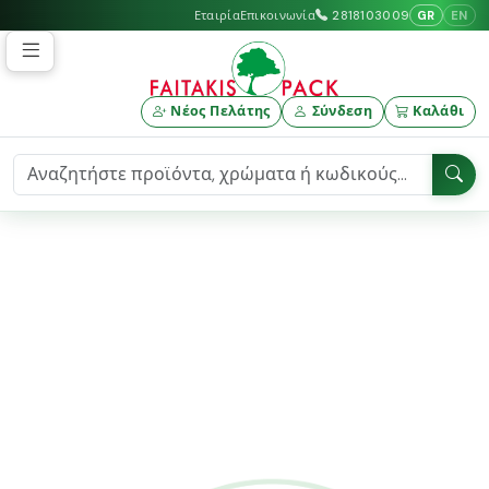
GR
EN
Εταιρία
Επικοινωνία
2818103009
Νέος Πελάτης
Σύνδεση
Καλάθι