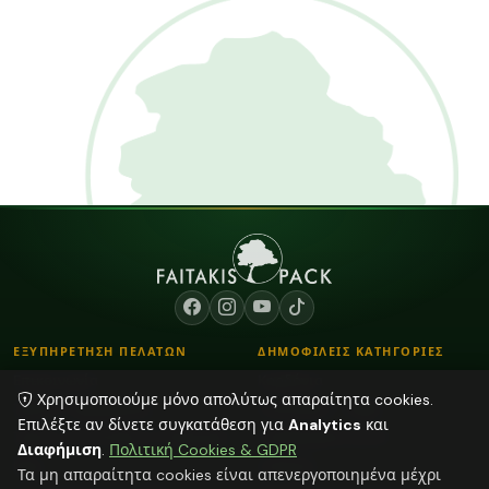
ΕΞΥΠΗΡΕΤΗΣΗ ΠΕΛΑΤΩΝ
ΔΗΜΟΦΙΛΕΙΣ ΚΑΤΗΓΟΡΙΕΣ
Επικοινωνία
Κορδόνια
Χρησιμοποιούμε μόνο απολύτως απαραίτητα cookies.
Τρόποι Παραγγελίας
Λουλούδια - Βάζα
Επιλέξτε αν δίνετε συγκατάθεση για
Analytics
και
Τρόποι Αποστολής & Πληρωμής
Αποξηραμένα φυτά
Διαφήμιση
.
Πολιτική Cookies & GDPR
Blog
Διάφορα
Τα μη απαραίτητα cookies είναι απενεργοποιημένα μέχρι