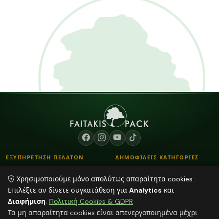
ΕΞΥΠΗΡΕΤΗΣΗ ΠΕΛΑΤΩΝ
ΔΗΜΟΦΙΛΕΙΣ ΚΑΤΗΓΟΡΙΕΣ
Επικοινωνία
Λουλούδια - Βάζα
Χρησιμοποιούμε μόνο απολύτως απαραίτητα cookies.
Τρόποι Παραγγελίας
Κορδόνια
Επιλέξτε αν δίνετε συγκατάθεση για
Analytics
και
Τρόποι Αποστολής & Πληρωμής
Αποξηραμένα φυτά
Διαφήμιση
.
Πολιτική Cookies & GDPR
Blog
Κεριά
Τα μη απαραίτητα cookies είναι απενεργοποιημένα μέχρι