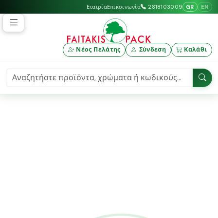
GR
EN
Εταιρία
Επικοινωνία
2818103009
Νέος Πελάτης
Σύνδεση
Καλάθι