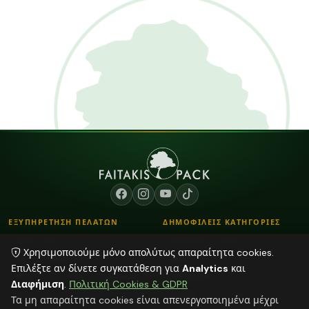
ΕΞΥΠΗΡΕΤΗΣΗ ΠΕΛΑΤΩΝ
ΔΗΜΟΦΙΛΕΙΣ ΚΑΤΗΓΟΡΙΕΣ
Επικοινωνία
Λουλούδια - Βάζα
Χρησιμοποιούμε μόνο απολύτως απαραίτητα cookies.
Τρόποι Παραγγελίας
Κορδόνια
Επιλέξτε αν δίνετε συγκατάθεση για
Analytics
και
Τρόποι Αποστολής & Πληρωμής
Αποξηραμένα φυτά
Διαφήμιση
.
Πολιτική Cookies & GDPR
Blog
Plexiglass Διακοσμητικά
Τα μη απαραίτητα cookies είναι απενεργοποιημένα μέχρι