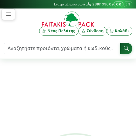
GR
EN
Εταιρία
Επικοινωνία
2818103009
Νέος Πελάτης
Σύνδεση
Καλάθι