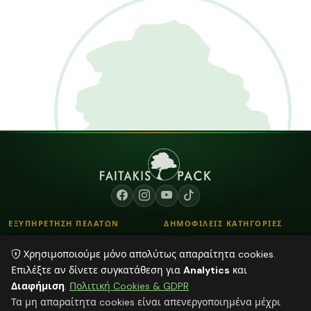
ΕΞΥΠΗΡΕΤΗΣΗ ΠΕΛΑΤΩΝ
ΔΗΜΟΦΙΛΕΙΣ ΚΑΤΗΓΟΡΙΕΣ
Επικοινωνία
Κορδόνια
Χρησιμοποιούμε μόνο απολύτως απαραίτητα cookies.
Τρόποι Παραγγελίας
Λουλούδια - Βάζα
Επιλέξτε αν δίνετε συγκατάθεση για
Analytics
και
Τρόποι Αποστολής & Πληρωμής
Αποξηραμένα φυτά
Διαφήμιση
.
Πολιτική Cookies & GDPR
Blog
Διάφορα
Τα μη απαραίτητα cookies είναι απενεργοποιημένα μέχρι