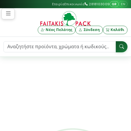
GR
EN
Εταιρία
Επικοινωνία
2818103009
Νέος Πελάτης
Σύνδεση
Καλάθι