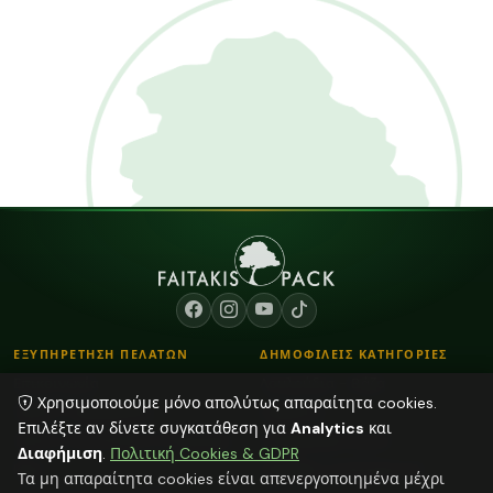
ΕΞΥΠΗΡΕΤΗΣΗ ΠΕΛΑΤΩΝ
ΔΗΜΟΦΙΛΕΙΣ ΚΑΤΗΓΟΡΙΕΣ
Επικοινωνία
Λουλούδια - Βάζα
Χρησιμοποιούμε μόνο απολύτως απαραίτητα cookies.
Τρόποι Παραγγελίας
Κορδόνια
Επιλέξτε αν δίνετε συγκατάθεση για
Analytics
και
Τρόποι Αποστολής & Πληρωμής
Αποξηραμένα φυτά
Διαφήμιση
.
Πολιτική Cookies & GDPR
Blog
Plexiglass Διακοσμητικά
Τα μη απαραίτητα cookies είναι απενεργοποιημένα μέχρι