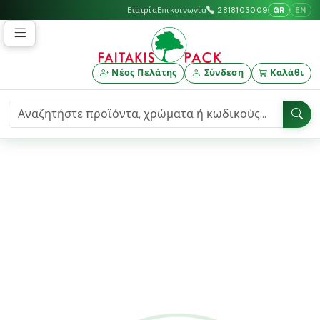
GR
EN
Εταιρία
Επικοινωνία
2818103009
Νέος Πελάτης
Σύνδεση
Καλάθι