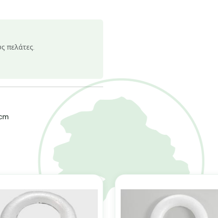
υς πελάτες.
7cm