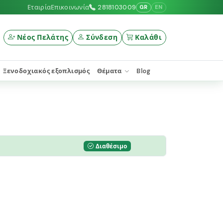
Εταιρία
Επικοινωνία
2818103009
GR
EN
Νέος Πελάτης
Σύνδεση
Καλάθι
Ξενοδοχιακός εξοπλισμός
Θέματα
Blog
Διαθέσιμο