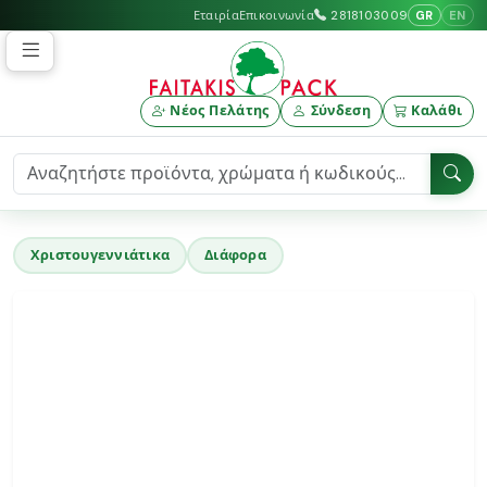
GR
EN
Εταιρία
Επικοινωνία
2818103009
Νέος Πελάτης
Σύνδεση
Καλάθι
Χριστουγεννιάτικα
Διάφορα