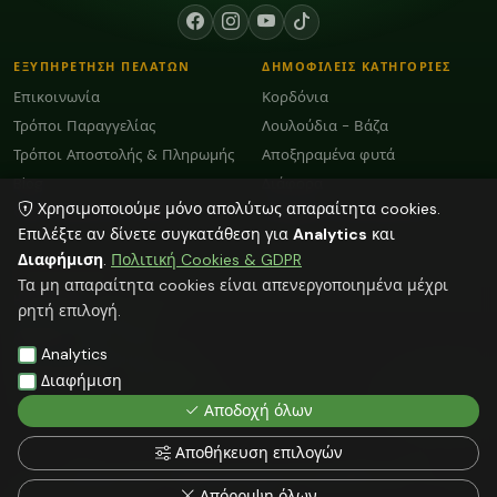
ΕΞΥΠΗΡΕΤΗΣΗ ΠΕΛΑΤΩΝ
ΔΗΜΟΦΙΛΕΙΣ ΚΑΤΗΓΟΡΙΕΣ
Επικοινωνία
Κορδόνια
Τρόποι Παραγγελίας
Λουλούδια - Βάζα
Τρόποι Αποστολής & Πληρωμής
Αποξηραμένα φυτά
Blog
Διάφορα
Χρησιμοποιούμε μόνο απολύτως απαραίτητα cookies.
Όροι Χρήσης και GDPR
Plexiglass Διακοσμητικά
Επιλέξτε αν δίνετε συγκατάθεση για
Analytics
και
Διαφήμιση
.
Πολιτική Cookies & GDPR
ΕΠΙΚΟΙΝΩΝΙΑ
Τα μη απαραίτητα cookies είναι απενεργοποιημένα μέχρι
ΗΡΑΚΛΕΙΟ:
2818103009
ρητή επιλογή.
info@faitakispack.net
ΑΘΗΝΑ:
2118000899
Analytics
athens@faitakispack.net
ΘΕΣΣΑΛΟΝΙΚΗ:
2310683980
Διαφήμιση
thessaloniki@faitakispack.net
Αποδοχή όλων
Αποθήκευση επιλογών
Όλες οι αναγραφόμενες τιμές δεν συμπεριλαμβάνουν ΦΠΑ
© 2026 FAITAKIS PACK — ΦΑΪΤΑΚΗΣ ΣΤΕΛΙΟΣ — faitakispack.net — All rights
Απόρριψη όλων