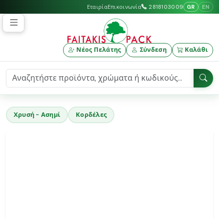
GR
EN
Εταιρία
Επικοινωνία
2818103009
Νέος Πελάτης
Σύνδεση
Καλάθι
Χρυσή - Ασημί
Κορδέλες