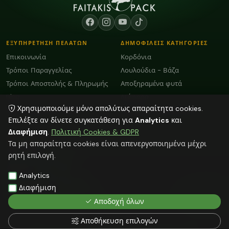
ΕΞΥΠΗΡΕΤΗΣΗ ΠΕΛΑΤΩΝ
ΔΗΜΟΦΙΛΕΙΣ ΚΑΤΗΓΟΡΙΕΣ
Επικοινωνία
Κορδόνια
Τρόποι Παραγγελίας
Λουλούδια - Βάζα
Τρόποι Αποστολής & Πληρωμής
Αποξηραμένα φυτά
Blog
Διάφορα
Χρησιμοποιούμε μόνο απολύτως απαραίτητα cookies.
Όροι Χρήσης και GDPR
Plexiglass Διακοσμητικά
Επιλέξτε αν δίνετε συγκατάθεση για
Analytics
και
Διαφήμιση
.
Πολιτική Cookies & GDPR
ΕΠΙΚΟΙΝΩΝΙΑ
Τα μη απαραίτητα cookies είναι απενεργοποιημένα μέχρι
ΗΡΑΚΛΕΙΟ:
2818103009
ρητή επιλογή.
info@faitakispack.net
ΑΘΗΝΑ:
2118000899
Analytics
athens@faitakispack.net
ΘΕΣΣΑΛΟΝΙΚΗ:
2310683980
Διαφήμιση
thessaloniki@faitakispack.net
Αποδοχή όλων
Αποθήκευση επιλογών