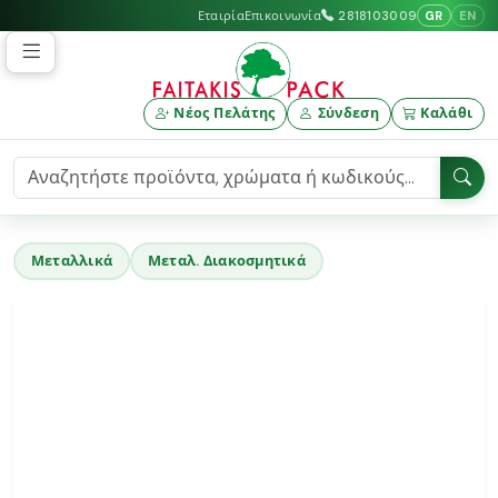
GR
EN
Εταιρία
Επικοινωνία
2818103009
Νέος Πελάτης
Σύνδεση
Καλάθι
Μεταλλικά
Μεταλ. Διακοσμητικά