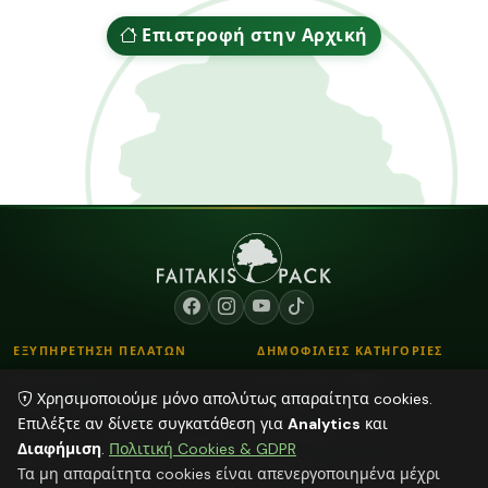
Επιστροφή στην Αρχική
ΕΞΥΠΗΡΕΤΗΣΗ ΠΕΛΑΤΩΝ
ΔΗΜΟΦΙΛΕΙΣ ΚΑΤΗΓΟΡΙΕΣ
Επικοινωνία
Λουλούδια - Βάζα
Χρησιμοποιούμε μόνο απολύτως απαραίτητα cookies.
Τρόποι Παραγγελίας
Κορδόνια
Επιλέξτε αν δίνετε συγκατάθεση για
Analytics
και
Τρόποι Αποστολής & Πληρωμής
Αποξηραμένα φυτά
Διαφήμιση
.
Πολιτική Cookies & GDPR
Blog
Plexiglass Διακοσμητικά
Τα μη απαραίτητα cookies είναι απενεργοποιημένα μέχρι