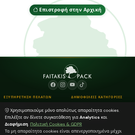
Επιστροφή στην Αρχική
ΕΞΥΠΗΡΕΤΗΣΗ ΠΕΛΑΤΩΝ
ΔΗΜΟΦΙΛΕΙΣ ΚΑΤΗΓΟΡΙΕΣ
Επικοινωνία
Κορδόνια
Χρησιμοποιούμε μόνο απολύτως απαραίτητα cookies.
Τρόποι Παραγγελίας
Λουλούδια - Βάζα
Επιλέξτε αν δίνετε συγκατάθεση για
Analytics
και
Τρόποι Αποστολής & Πληρωμής
Αποξηραμένα φυτά
Διαφήμιση
.
Πολιτική Cookies & GDPR
Blog
Διάφορα
Τα μη απαραίτητα cookies είναι απενεργοποιημένα μέχρι