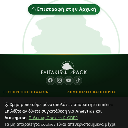
Επιστροφή στην Αρχική
ΕΞΥΠΗΡΕΤΗΣΗ ΠΕΛΑΤΩΝ
ΔΗΜΟΦΙΛΕΙΣ ΚΑΤΗΓΟΡΙΕΣ
Επικοινωνία
Κορδόνια
Χρησιμοποιούμε μόνο απολύτως απαραίτητα cookies.
Τρόποι Παραγγελίας
Λουλούδια - Βάζα
Επιλέξτε αν δίνετε συγκατάθεση για
Analytics
και
Τρόποι Αποστολής & Πληρωμής
Αποξηραμένα φυτά
Διαφήμιση
.
Πολιτική Cookies & GDPR
Blog
Κεριά
Τα μη απαραίτητα cookies είναι απενεργοποιημένα μέχρι