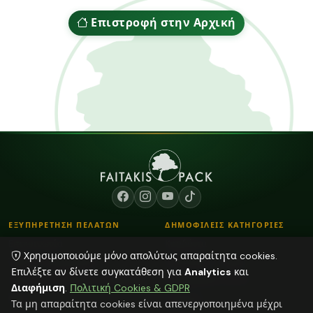
Επιστροφή στην Αρχική
ΕΞΥΠΗΡΕΤΗΣΗ ΠΕΛΑΤΩΝ
ΔΗΜΟΦΙΛΕΙΣ ΚΑΤΗΓΟΡΙΕΣ
Επικοινωνία
Κορδόνια
Χρησιμοποιούμε μόνο απολύτως απαραίτητα cookies.
Τρόποι Παραγγελίας
Λουλούδια - Βάζα
Επιλέξτε αν δίνετε συγκατάθεση για
Analytics
και
Τρόποι Αποστολής & Πληρωμής
Αποξηραμένα φυτά
Διαφήμιση
.
Πολιτική Cookies & GDPR
Blog
Διάφορα
Τα μη απαραίτητα cookies είναι απενεργοποιημένα μέχρι