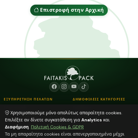
Επιστροφή στην Αρχική
ΕΞΥΠΗΡΕΤΗΣΗ ΠΕΛΑΤΩΝ
ΔΗΜΟΦΙΛΕΙΣ ΚΑΤΗΓΟΡΙΕΣ
Επικοινωνία
Κορδόνια
Χρησιμοποιούμε μόνο απολύτως απαραίτητα cookies.
Τρόποι Παραγγελίας
Λουλούδια - Βάζα
Επιλέξτε αν δίνετε συγκατάθεση για
Analytics
και
Τρόποι Αποστολής & Πληρωμής
Αποξηραμένα φυτά
Διαφήμιση
.
Πολιτική Cookies & GDPR
Blog
Κεριά
Τα μη απαραίτητα cookies είναι απενεργοποιημένα μέχρι