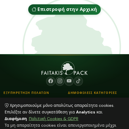
Επιστροφή στην Αρχική
ΕΞΥΠΗΡΕΤΗΣΗ ΠΕΛΑΤΩΝ
ΔΗΜΟΦΙΛΕΙΣ ΚΑΤΗΓΟΡΙΕΣ
Επικοινωνία
Λουλούδια - Βάζα
Χρησιμοποιούμε μόνο απολύτως απαραίτητα cookies.
Τρόποι Παραγγελίας
Κορδόνια
Επιλέξτε αν δίνετε συγκατάθεση για
Analytics
και
Τρόποι Αποστολής & Πληρωμής
Αποξηραμένα φυτά
Διαφήμιση
.
Πολιτική Cookies & GDPR
Blog
Plexiglass Διακοσμητικά
Τα μη απαραίτητα cookies είναι απενεργοποιημένα μέχρι