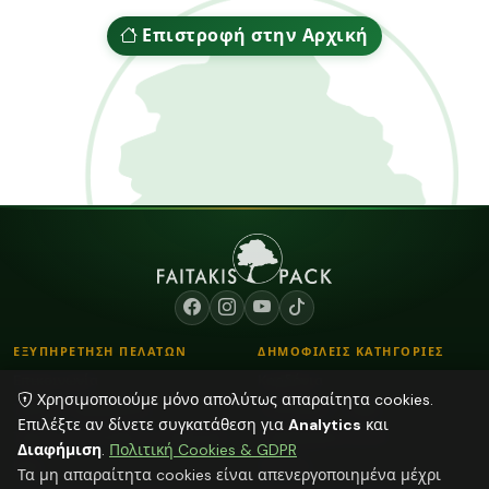
Επιστροφή στην Αρχική
ΕΞΥΠΗΡΕΤΗΣΗ ΠΕΛΑΤΩΝ
ΔΗΜΟΦΙΛΕΙΣ ΚΑΤΗΓΟΡΙΕΣ
Επικοινωνία
Κορδόνια
Χρησιμοποιούμε μόνο απολύτως απαραίτητα cookies.
Τρόποι Παραγγελίας
Λουλούδια - Βάζα
Επιλέξτε αν δίνετε συγκατάθεση για
Analytics
και
Τρόποι Αποστολής & Πληρωμής
Αποξηραμένα φυτά
Διαφήμιση
.
Πολιτική Cookies & GDPR
Blog
Φούντες
Τα μη απαραίτητα cookies είναι απενεργοποιημένα μέχρι