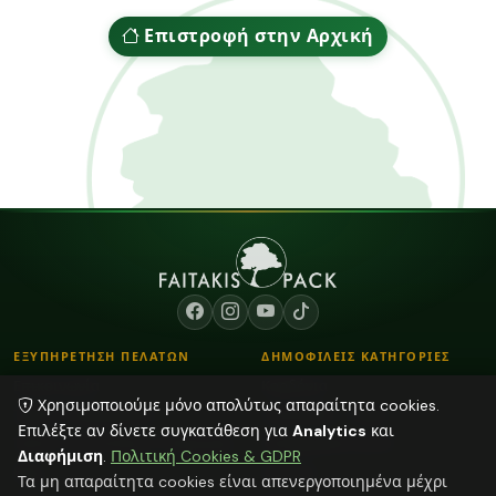
Επιστροφή στην Αρχική
ΕΞΥΠΗΡΕΤΗΣΗ ΠΕΛΑΤΩΝ
ΔΗΜΟΦΙΛΕΙΣ ΚΑΤΗΓΟΡΙΕΣ
Επικοινωνία
Κορδόνια
Χρησιμοποιούμε μόνο απολύτως απαραίτητα cookies.
Τρόποι Παραγγελίας
Λουλούδια - Βάζα
Επιλέξτε αν δίνετε συγκατάθεση για
Analytics
και
Τρόποι Αποστολής & Πληρωμής
Αποξηραμένα φυτά
Διαφήμιση
.
Πολιτική Cookies & GDPR
Blog
Φούντες
Τα μη απαραίτητα cookies είναι απενεργοποιημένα μέχρι