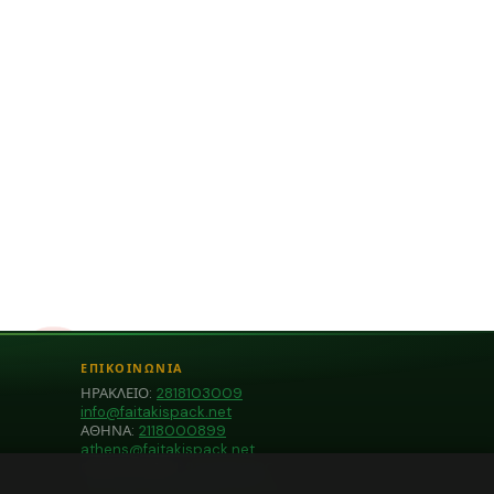
ΕΠΙΚΟΙΝΩΝΙΑ
ΗΡΑΚΛΕΙΟ:
2818103009
info@faitakispack.net
ΑΘΗΝΑ:
2118000899
athens@faitakispack.net
ΘΕΣΣΑΛΟΝΙΚΗ:
2310683980
thessaloniki@faitakispack.net