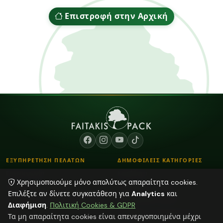
Επιστροφή στην Αρχική
ΕΞΥΠΗΡΕΤΗΣΗ ΠΕΛΑΤΩΝ
ΔΗΜΟΦΙΛΕΙΣ ΚΑΤΗΓΟΡΙΕΣ
Επικοινωνία
Κορδόνια
Χρησιμοποιούμε μόνο απολύτως απαραίτητα cookies.
Τρόποι Παραγγελίας
Λουλούδια - Βάζα
Επιλέξτε αν δίνετε συγκατάθεση για
Analytics
και
Τρόποι Αποστολής & Πληρωμής
Αποξηραμένα φυτά
Διαφήμιση
.
Πολιτική Cookies & GDPR
Blog
Plexiglass Διακοσμητικά
Τα μη απαραίτητα cookies είναι απενεργοποιημένα μέχρι