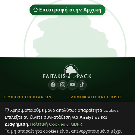
Επιστροφή στην Αρχική
ΕΞΥΠΗΡΕΤΗΣΗ ΠΕΛΑΤΩΝ
ΔΗΜΟΦΙΛΕΙΣ ΚΑΤΗΓΟΡΙΕΣ
Επικοινωνία
Κορδόνια
Χρησιμοποιούμε μόνο απολύτως απαραίτητα cookies.
Τρόποι Παραγγελίας
Λουλούδια - Βάζα
Επιλέξτε αν δίνετε συγκατάθεση για
Analytics
και
Τρόποι Αποστολής & Πληρωμής
Αποξηραμένα φυτά
Διαφήμιση
.
Πολιτική Cookies & GDPR
Blog
Διάφορα
Τα μη απαραίτητα cookies είναι απενεργοποιημένα μέχρι