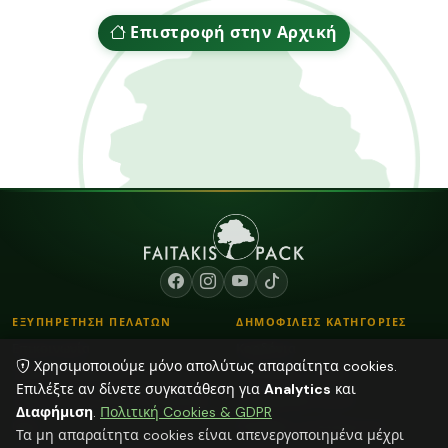
Επιστροφή στην Αρχική
ΕΞΥΠΗΡΕΤΗΣΗ ΠΕΛΑΤΩΝ
ΔΗΜΟΦΙΛΕΙΣ ΚΑΤΗΓΟΡΙΕΣ
Επικοινωνία
Κορδόνια
Χρησιμοποιούμε μόνο απολύτως απαραίτητα cookies.
Τρόποι Παραγγελίας
Λουλούδια - Βάζα
Επιλέξτε αν δίνετε συγκατάθεση για
Analytics
και
Τρόποι Αποστολής & Πληρωμής
Αποξηραμένα φυτά
Διαφήμιση
.
Πολιτική Cookies & GDPR
Blog
Plexiglass Διακοσμητικά
Τα μη απαραίτητα cookies είναι απενεργοποιημένα μέχρι