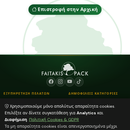
Επιστροφή στην Αρχική
ΕΞΥΠΗΡΕΤΗΣΗ ΠΕΛΑΤΩΝ
ΔΗΜΟΦΙΛΕΙΣ ΚΑΤΗΓΟΡΙΕΣ
Επικοινωνία
Λουλούδια - Βάζα
Χρησιμοποιούμε μόνο απολύτως απαραίτητα cookies.
Τρόποι Παραγγελίας
Κορδόνια
Επιλέξτε αν δίνετε συγκατάθεση για
Analytics
και
Τρόποι Αποστολής & Πληρωμής
Αποξηραμένα φυτά
Διαφήμιση
.
Πολιτική Cookies & GDPR
Blog
Κεριά
Τα μη απαραίτητα cookies είναι απενεργοποιημένα μέχρι