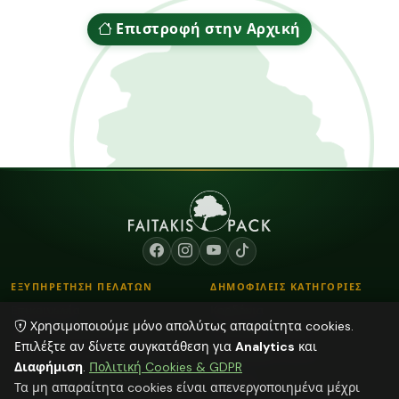
Επιστροφή στην Αρχική
ΕΞΥΠΗΡΕΤΗΣΗ ΠΕΛΑΤΩΝ
ΔΗΜΟΦΙΛΕΙΣ ΚΑΤΗΓΟΡΙΕΣ
Επικοινωνία
Κορδόνια
Χρησιμοποιούμε μόνο απολύτως απαραίτητα cookies.
Τρόποι Παραγγελίας
Λουλούδια - Βάζα
Επιλέξτε αν δίνετε συγκατάθεση για
Analytics
και
Τρόποι Αποστολής & Πληρωμής
Αποξηραμένα φυτά
Διαφήμιση
.
Πολιτική Cookies & GDPR
Blog
Διάφορα
Τα μη απαραίτητα cookies είναι απενεργοποιημένα μέχρι