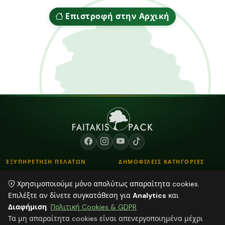
Επιστροφή στην Αρχική
ΕΞΥΠΗΡΕΤΗΣΗ ΠΕΛΑΤΩΝ
ΔΗΜΟΦΙΛΕΙΣ ΚΑΤΗΓΟΡΙΕΣ
Επικοινωνία
Κορδόνια
Χρησιμοποιούμε μόνο απολύτως απαραίτητα cookies.
Τρόποι Παραγγελίας
Λουλούδια - Βάζα
Επιλέξτε αν δίνετε συγκατάθεση για
Analytics
και
Τρόποι Αποστολής & Πληρωμής
Αποξηραμένα φυτά
Διαφήμιση
.
Πολιτική Cookies & GDPR
Blog
Plexiglass Διακοσμητικά
Τα μη απαραίτητα cookies είναι απενεργοποιημένα μέχρι