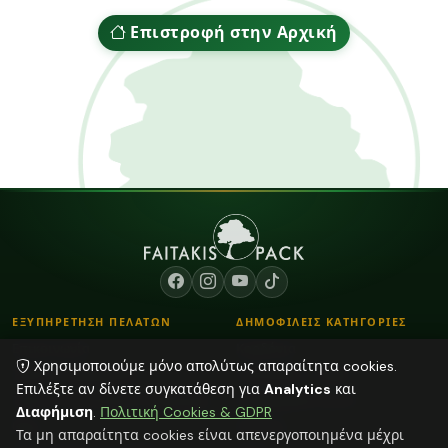
Επιστροφή στην Αρχική
ΕΞΥΠΗΡΕΤΗΣΗ ΠΕΛΑΤΩΝ
ΔΗΜΟΦΙΛΕΙΣ ΚΑΤΗΓΟΡΙΕΣ
Επικοινωνία
Κορδόνια
Χρησιμοποιούμε μόνο απολύτως απαραίτητα cookies.
Τρόποι Παραγγελίας
Λουλούδια - Βάζα
Επιλέξτε αν δίνετε συγκατάθεση για
Analytics
και
Τρόποι Αποστολής & Πληρωμής
Αποξηραμένα φυτά
Διαφήμιση
.
Πολιτική Cookies & GDPR
Blog
Φούντες
Τα μη απαραίτητα cookies είναι απενεργοποιημένα μέχρι