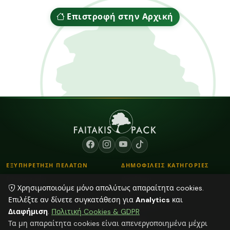
Επιστροφή στην Αρχική
ΕΞΥΠΗΡΕΤΗΣΗ ΠΕΛΑΤΩΝ
ΔΗΜΟΦΙΛΕΙΣ ΚΑΤΗΓΟΡΙΕΣ
Επικοινωνία
Κορδόνια
Χρησιμοποιούμε μόνο απολύτως απαραίτητα cookies.
Τρόποι Παραγγελίας
Λουλούδια - Βάζα
Επιλέξτε αν δίνετε συγκατάθεση για
Analytics
και
Τρόποι Αποστολής & Πληρωμής
Αποξηραμένα φυτά
Διαφήμιση
.
Πολιτική Cookies & GDPR
Blog
Διάφορα
Τα μη απαραίτητα cookies είναι απενεργοποιημένα μέχρι