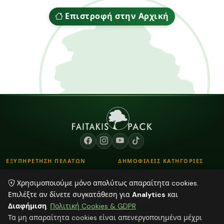
Επιστροφή στην Αρχική
ΕΞΥΠΗΡΕΤΗΣΗ ΠΕΛΑΤΩΝ
ΔΗΜΟΦΙΛΕΙΣ ΚΑΤΗΓΟΡΙΕΣ
Επικοινωνία
Κορδόνια
Χρησιμοποιούμε μόνο απολύτως απαραίτητα cookies.
Τρόποι Παραγγελίας
Λουλούδια - Βάζα
Επιλέξτε αν δίνετε συγκατάθεση για
Analytics
και
Τρόποι Αποστολής & Πληρωμής
Αποξηραμένα φυτά
Διαφήμιση
.
Πολιτική Cookies & GDPR
Blog
Διάφορα
Τα μη απαραίτητα cookies είναι απενεργοποιημένα μέχρι