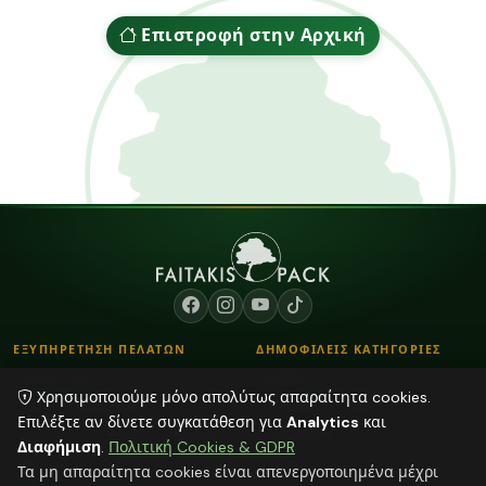
Επιστροφή στην Αρχική
ΕΞΥΠΗΡΕΤΗΣΗ ΠΕΛΑΤΩΝ
ΔΗΜΟΦΙΛΕΙΣ ΚΑΤΗΓΟΡΙΕΣ
Επικοινωνία
Κορδόνια
Χρησιμοποιούμε μόνο απολύτως απαραίτητα cookies.
Τρόποι Παραγγελίας
Λουλούδια - Βάζα
Επιλέξτε αν δίνετε συγκατάθεση για
Analytics
και
Τρόποι Αποστολής & Πληρωμής
Αποξηραμένα φυτά
Διαφήμιση
.
Πολιτική Cookies & GDPR
Blog
Διάφορα
Τα μη απαραίτητα cookies είναι απενεργοποιημένα μέχρι