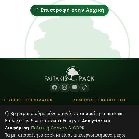
Επιστροφή στην Αρχική
ΕΞΥΠΗΡΕΤΗΣΗ ΠΕΛΑΤΩΝ
ΔΗΜΟΦΙΛΕΙΣ ΚΑΤΗΓΟΡΙΕΣ
Επικοινωνία
Κορδόνια
Χρησιμοποιούμε μόνο απολύτως απαραίτητα cookies.
Τρόποι Παραγγελίας
Λουλούδια - Βάζα
Επιλέξτε αν δίνετε συγκατάθεση για
Analytics
και
Τρόποι Αποστολής & Πληρωμής
Αποξηραμένα φυτά
Διαφήμιση
.
Πολιτική Cookies & GDPR
Blog
Διάφορα
Τα μη απαραίτητα cookies είναι απενεργοποιημένα μέχρι