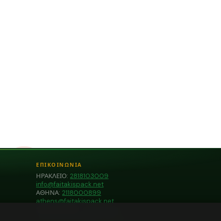
ΕΠΙΚΟΙΝΩΝΙΑ
ΗΡΑΚΛΕΙΟ:
2818103009
info@faitakispack.net
ΑΘΗΝΑ:
2118000899
athens@faitakispack.net
ΘΕΣΣΑΛΟΝΙΚΗ:
2310683980
thessaloniki@faitakispack.net