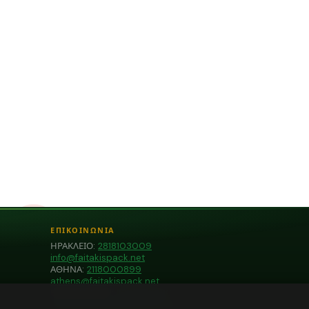
ΕΠΙΚΟΙΝΩΝΙΑ
ΗΡΑΚΛΕΙΟ:
2818103009
info@faitakispack.net
ΑΘΗΝΑ:
2118000899
athens@faitakispack.net
ΘΕΣΣΑΛΟΝΙΚΗ:
2310683980
thessaloniki@faitakispack.net