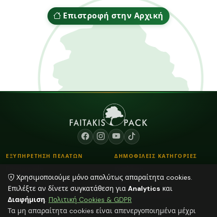
Επιστροφή στην Αρχική
ΕΞΥΠΗΡΕΤΗΣΗ ΠΕΛΑΤΩΝ
ΔΗΜΟΦΙΛΕΙΣ ΚΑΤΗΓΟΡΙΕΣ
Επικοινωνία
Κορδόνια
Χρησιμοποιούμε μόνο απολύτως απαραίτητα cookies.
Τρόποι Παραγγελίας
Λουλούδια - Βάζα
Επιλέξτε αν δίνετε συγκατάθεση για
Analytics
και
Τρόποι Αποστολής & Πληρωμής
Αποξηραμένα φυτά
Διαφήμιση
.
Πολιτική Cookies & GDPR
Blog
Φούντες
Τα μη απαραίτητα cookies είναι απενεργοποιημένα μέχρι