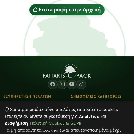
Επιστροφή στην Αρχική
ΕΞΥΠΗΡΕΤΗΣΗ ΠΕΛΑΤΩΝ
ΔΗΜΟΦΙΛΕΙΣ ΚΑΤΗΓΟΡΙΕΣ
Επικοινωνία
Λουλούδια - Βάζα
Χρησιμοποιούμε μόνο απολύτως απαραίτητα cookies.
Τρόποι Παραγγελίας
Κορδόνια
Επιλέξτε αν δίνετε συγκατάθεση για
Analytics
και
Τρόποι Αποστολής & Πληρωμής
Αποξηραμένα φυτά
Διαφήμιση
.
Πολιτική Cookies & GDPR
Blog
Plexiglass Διακοσμητικά
Τα μη απαραίτητα cookies είναι απενεργοποιημένα μέχρι