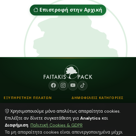
Επιστροφή στην Αρχική
ΕΞΥΠΗΡΕΤΗΣΗ ΠΕΛΑΤΩΝ
ΔΗΜΟΦΙΛΕΙΣ ΚΑΤΗΓΟΡΙΕΣ
Επικοινωνία
Λουλούδια - Βάζα
Χρησιμοποιούμε μόνο απολύτως απαραίτητα cookies.
Τρόποι Παραγγελίας
Κορδόνια
Επιλέξτε αν δίνετε συγκατάθεση για
Analytics
και
Τρόποι Αποστολής & Πληρωμής
Αποξηραμένα φυτά
Διαφήμιση
.
Πολιτική Cookies & GDPR
Blog
Plexiglass Διακοσμητικά
Τα μη απαραίτητα cookies είναι απενεργοποιημένα μέχρι