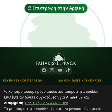
Επιστροφή στην Αρχική
ΕΞΥΠΗΡΕΤΗΣΗ ΠΕΛΑΤΩΝ
ΔΗΜΟΦΙΛΕΙΣ ΚΑΤΗΓΟΡΙΕΣ
Επικοινωνία
Κορδόνια
Χρησιμοποιούμε μόνο απολύτως απαραίτητα cookies.
Τρόποι Παραγγελίας
Λουλούδια - Βάζα
Επιλέξτε αν δίνετε συγκατάθεση για
Analytics
και
Τρόποι Αποστολής & Πληρωμής
Αποξηραμένα φυτά
Διαφήμιση
.
Πολιτική Cookies & GDPR
Blog
Διάφορα
Τα μη απαραίτητα cookies είναι απενεργοποιημένα μέχρι