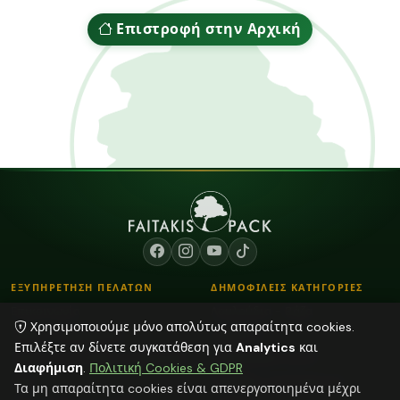
Επιστροφή στην Αρχική
ΕΞΥΠΗΡΕΤΗΣΗ ΠΕΛΑΤΩΝ
ΔΗΜΟΦΙΛΕΙΣ ΚΑΤΗΓΟΡΙΕΣ
Επικοινωνία
Λουλούδια - Βάζα
Χρησιμοποιούμε μόνο απολύτως απαραίτητα cookies.
Τρόποι Παραγγελίας
Κορδόνια
Επιλέξτε αν δίνετε συγκατάθεση για
Analytics
και
Τρόποι Αποστολής & Πληρωμής
Αποξηραμένα φυτά
Διαφήμιση
.
Πολιτική Cookies & GDPR
Blog
Plexiglass Διακοσμητικά
Τα μη απαραίτητα cookies είναι απενεργοποιημένα μέχρι