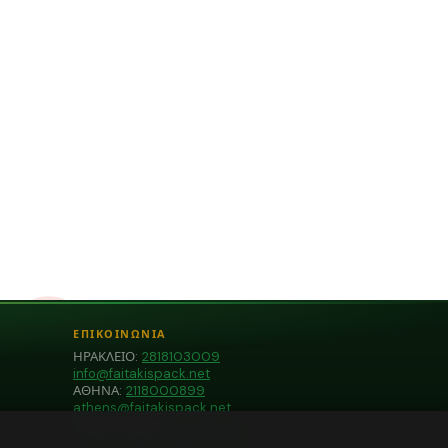
ΕΠΙΚΟΙΝΩΝΙΑ
ΗΡΑΚΛΕΙΟ:
2818103009
info@faitakispack.net
ΑΘΗΝΑ:
2118000899
athens@faitakispack.net
ΘΕΣΣΑΛΟΝΙΚΗ:
2310683980
thessaloniki@faitakispack.net