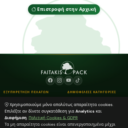
Επιστροφή στην Αρχική
ΕΞΥΠΗΡΕΤΗΣΗ ΠΕΛΑΤΩΝ
ΔΗΜΟΦΙΛΕΙΣ ΚΑΤΗΓΟΡΙΕΣ
Επικοινωνία
Κορδόνια
Χρησιμοποιούμε μόνο απολύτως απαραίτητα cookies.
Τρόποι Παραγγελίας
Λουλούδια - Βάζα
Επιλέξτε αν δίνετε συγκατάθεση για
Analytics
και
Τρόποι Αποστολής & Πληρωμής
Αποξηραμένα φυτά
Διαφήμιση
.
Πολιτική Cookies & GDPR
Blog
Φούντες
Τα μη απαραίτητα cookies είναι απενεργοποιημένα μέχρι