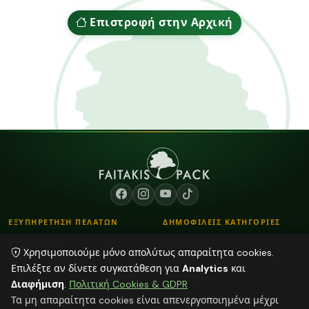
Επιστροφή στην Αρχική
ΕΞΥΠΗΡΕΤΗΣΗ ΠΕΛΑΤΩΝ
ΔΗΜΟΦΙΛΕΙΣ ΚΑΤΗΓΟΡΙΕΣ
Επικοινωνία
Κορδόνια
Χρησιμοποιούμε μόνο απολύτως απαραίτητα cookies.
Τρόποι Παραγγελίας
Λουλούδια - Βάζα
Επιλέξτε αν δίνετε συγκατάθεση για
Analytics
και
Τρόποι Αποστολής & Πληρωμής
Αποξηραμένα φυτά
Διαφήμιση
.
Πολιτική Cookies & GDPR
Blog
Διάφορα
Τα μη απαραίτητα cookies είναι απενεργοποιημένα μέχρι